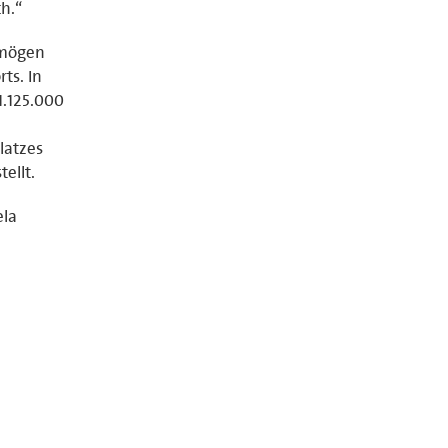
ch.“
rmögen
ts. In
1.125.000
latzes
ellt.
ela