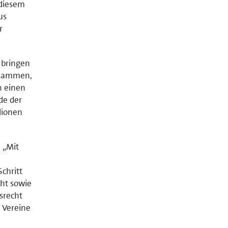
 diesem
us
r
 bringen
usammen,
n einen
de der
lionen
. „Mit
chritt
öht sowie
srecht
 Vereine