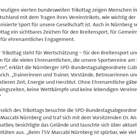
eutigen vierten bundesweiten Trikottag zeigen Menschen i
schland mit dem Tragen ihres Vereinstrikots, wie wichtig der
nisierte Sport für unsere Gesellschaft ist. Auch in Nürnberg s
ottag ein sichtbares Zeichen für den Breitensport, für Gemein
 für ehrenamtliches Engagement.
 Trikottag steht für Wertschätzung – für den Breitensport un
m für die vielen Ehrenamtlichen, die unsere Sportvereine am
en“, erklärt die Nürnberger SPD‑Bundestagsabgeordnete Gab
rich. „Trainerinnen und Trainer, Vorstände, Betreuerinnen un
stieren Zeit, Energie und Herzblut. Ohne Ehrenamtliche gäbe
ningszeiten, keine Wettkämpfe und keine lebendigen Vereine
“
sslich des Trikottags besuchte die SPD-Bundestagsabgeordne
Maccabi Nürnberg und traf sich mit dem Vorsitzenden Dr. Ana
atliev, besichtigte das Gelände und tauschte sich über aktuel
vitäten aus. „Beim TSV Maccabi Nürnberg ist spürbar, wie viel