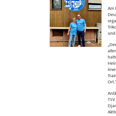
Am h
Deut
orga
Trik
und
„Der
alle
halt
Hein
inve
Trai
Ort.
Anlä
TSV 
Djan
Akti