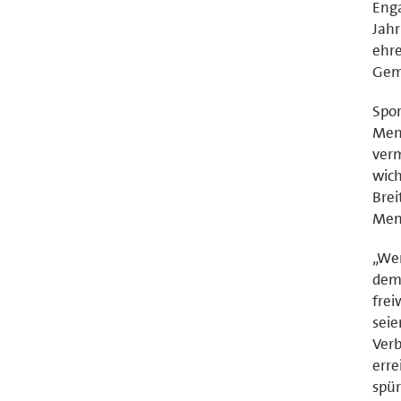
Enga
Jahr
ehre
Geme
Spor
Men
verm
wich
Brei
Men
„Wer
dem 
frei
seie
Verb
erre
spür