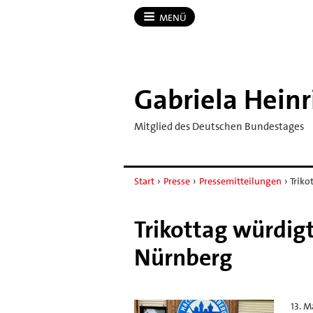
MENÜ
Gabriela Heinr
Mitglied des Deutschen Bundestages
Start
›
Presse
›
Pressemitteilungen
›
Triko
Trikottag würdig
Nürnberg
13. M