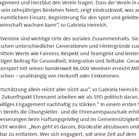
gement und Herzblut den Verein tragen. Dass der Verein in
 sein zehnjähriges Bestehen feiert, zeigt eindrucksvoll, was a
namtlichem Einsatz, Begeisterung für den Sport und gelebte
inschaft wachsen kann“, so Gabriela Heinrich.
tvereine sind wichtige Orte des sozialen Zusammenhalts. Sie
schen unterschiedlicher Generationen und Hintergründe z
itteln Werte wie Fairness, Respekt und Teamgeist und leiste
tigen Beitrag für Gesundheit, Integration und Teilhabe. Gera
tensport mit seinen bundesweit 86.000 Vereinen erreicht Mil
schen – unabhängig von Herkunft oder Einkommen.
tschätzung allein reicht aber nicht aus“, so Gabriela Heinrich
Zukunftspakt Ehrenamt arbeiten wir als SPD politisch daran,
williges Engagement nachhaltig zu stärken.“ In einem ersten S
n bereits die Übungsleiter‑ und die Ehrenamtspauschale erh
esserungen beim Haftungsprivileg und im Gemeinnützigkeit
icht worden. „Nun geht es darum, Bürokratie abzubauen und
bar zu entlasten. Wer sich engagiert, soll seine Zeit auf dem