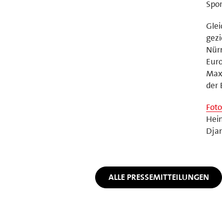
Spor
Glei
gezi
Nürn
Euro
Maxt
der 
Foto
Hein
Djan
ALLE PRESSEMITTEILUNGEN