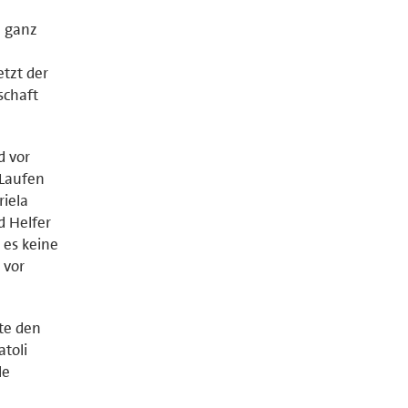
n ganz
etzt der
schaft
d vor
 Laufen
riela
d Helfer
 es keine
 vor
te den
toli
le