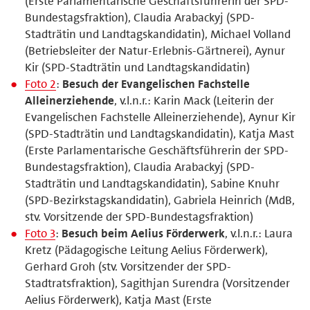
(Erste Parlamentarische Geschäftsführerin der SPD-
Bundestagsfraktion), Claudia Arabackyj (SPD-
Stadträtin und Landtagskandidatin), Michael Volland
(Betriebsleiter der Natur-Erlebnis-Gärtnerei), Aynur
Kir (SPD-Stadträtin und Landtagskandidatin)
Foto 2
:
Besuch der Evangelischen Fachstelle
Alleinerziehende
, v.l.n.r.: Karin Mack (Leiterin der
Evangelischen Fachstelle Alleinerziehende), Aynur Kir
(SPD-Stadträtin und Landtagskandidatin), Katja Mast
(Erste Parlamentarische Geschäftsführerin der SPD-
Bundestagsfraktion), Claudia Arabackyj (SPD-
Stadträtin und Landtagskandidatin), Sabine Knuhr
(SPD-Bezirkstagskandidatin), Gabriela Heinrich (MdB,
stv. Vorsitzende der SPD-Bundestagsfraktion)
Foto 3
:
Besuch beim Aelius Förderwerk
, v.l.n.r.: Laura
Kretz (Pädagogische Leitung Aelius Förderwerk),
Gerhard Groh (stv. Vorsitzender der SPD-
Stadtratsfraktion), Sagithjan Surendra (Vorsitzender
Aelius Förderwerk), Katja Mast (Erste